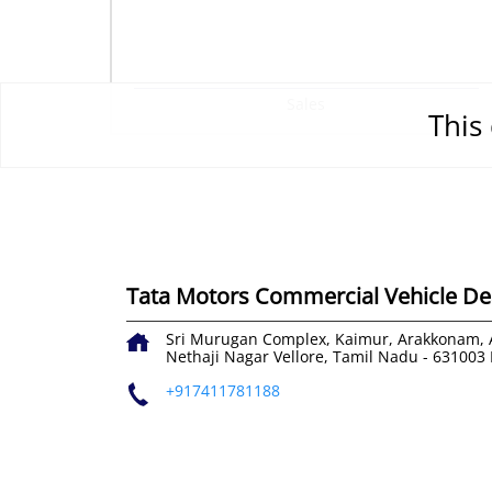
Sales
This 
Tata Motors Commercial Vehicle Dea
Sri Murugan Complex, Kaimur, Arakkonam, 
Nethaji Nagar
Vellore, Tamil Nadu
-
631003
+917411781188