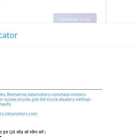
cator
les.fleetverse.tatamotors.com/tata-motors-
r-susee-trucks-pvt-ltd-truck-dealers-nethaji-
me/hi
rs.tatamotors.com
िए इस QR कोड को स्कैन करें।