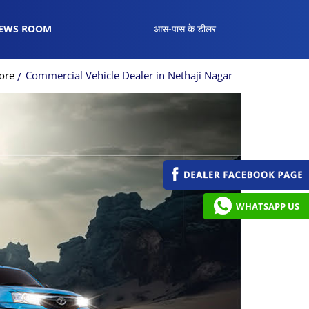
EWS ROOM
आस-पास के डीलर
ore
Commercial Vehicle Dealer in Nethaji Nagar
WHATSAPP US