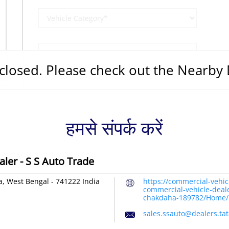
s closed. Please check out the Nearby
हमसे संपर्क करें
ler - S S Auto Trade
, West Bengal
-
741222
India
https://commercial-vehic
commercial-vehicle-deal
chakdaha-189782/Home/
sales.ssauto@dealers.ta