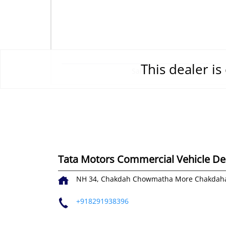
This dealer i
Sales
Tata Motors Commercial Vehicle Dea
NH 34, Chakdah
Chowmatha More
Chakdaha
+918291938396