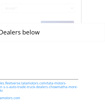
 Dealers below
les.fleetverse.tatamotors.com/tata-motors-
er-s-s-auto-trade-truck-dealers-chowmatha-more-
hi
tamotors.com