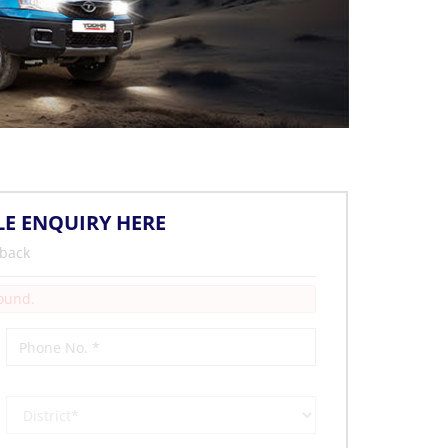
LE ENQUIRY HERE
 back
Found.