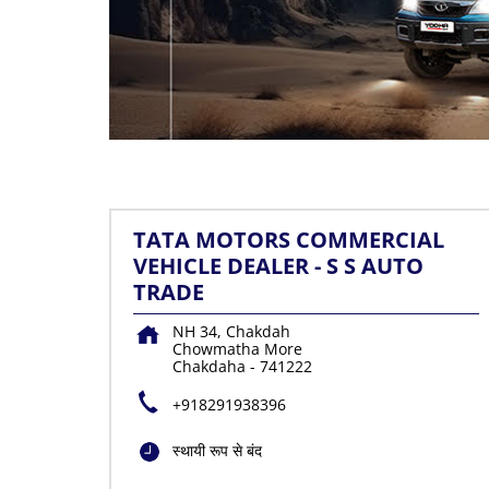
TATA MOTORS COMMERCIAL
VEHICLE DEALER - S S AUTO
TRADE
NH 34, Chakdah
Chowmatha More
Chakdaha
-
741222
+918291938396
स्थायी रूप से बंद