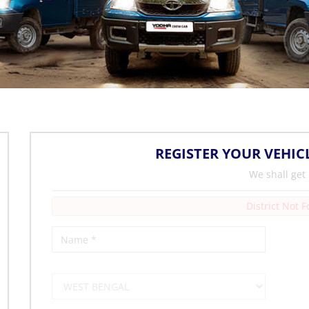
REGISTER YOUR VEHIC
We shall get
District Not 