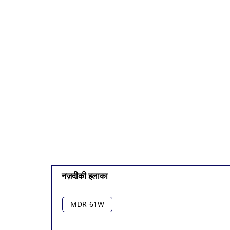
नज़दीकी इलाका
MDR-61W