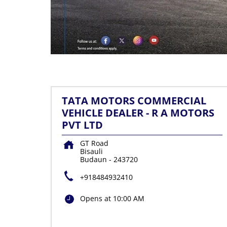
TATA MOTORS COMMERCIAL
VEHICLE DEALER - R A MOTORS
PVT LTD
GT Road
Bisauli
Budaun
-
243720
+918484932410
Opens at 10:00 AM