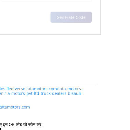
les.fleetverse.tatamotors.com/tata-motors-
r-r-a-motors-pvt-ltd-truck-dealers-bisauli-
.tatamotors.com
िए इस QR कोड को स्कैन करें।