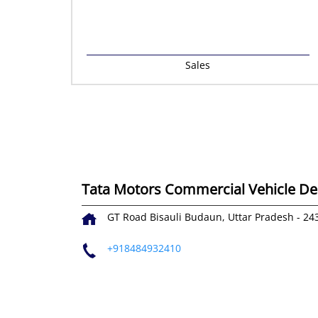
Sales
Tata Motors Commercial Vehicle Dea
GT Road
Bisauli
Budaun, Uttar Pradesh
-
24
+918484932410