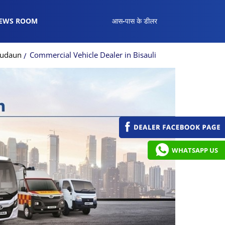
EWS ROOM
आस-पास के डीलर
Budaun
Commercial Vehicle Dealer in Bisauli
WHATSAPP US